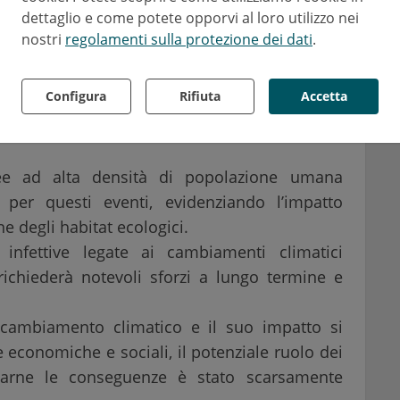
osizione crescente nella distribuzione delle
dettaglio e come potete opporvi al loro utilizzo nei
nostri
regolamenti sulla protezione dei dati
.
rsa di
malattie zoonotiche
potenzialmente
ell’HIV e della SARS-CoV, sugli esseri umani
Configura
Rifiuta
Accetta
ospiti selvatici: ad esempio i pipistrelli sono
importanti di una possibile futura condivisione
ree ad alta densità di popolazione umana
per questi eventi, evidenziando l’impatto
ne degli habitat ecologici.
infettive legate ai cambiamenti climatici
 richiederà notevoli sforzi a lungo termine e
 cambiamento climatico e il suo impatto si
 economiche e sociali, il potenziale ruolo dei
arne le conseguenze è stato scarsamente