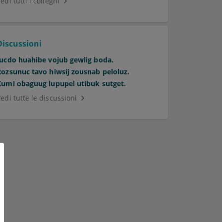
edi tutti i colleghi
Discussioni
Jucdo huahibe vojub gewlig boda.
Rozsunuc tavo hiwsij zousnab peloluz.
Kumi obaguug lupupel utibuk sutget.
edi tutte le discussioni