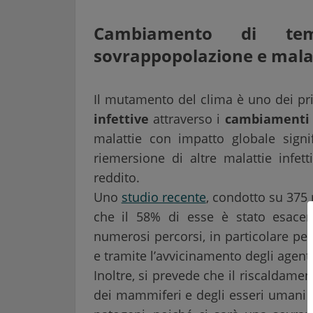
Cambiamento di temp
sovrappopolazione e malat
Il mutamento del clima è uno dei pri
infettive
attraverso i
cambiamenti d
malattie con impatto globale signifi
riemersione di altre malattie infet
reddito.
Uno
studio recente
, condotto su 375 m
che il 58% di esse è stato esacer
numerosi percorsi, in particolare per
e tramite l’avvicinamento degli agent
Inoltre, si prevede che il riscaldamen
dei mammiferi e degli esseri umani e 