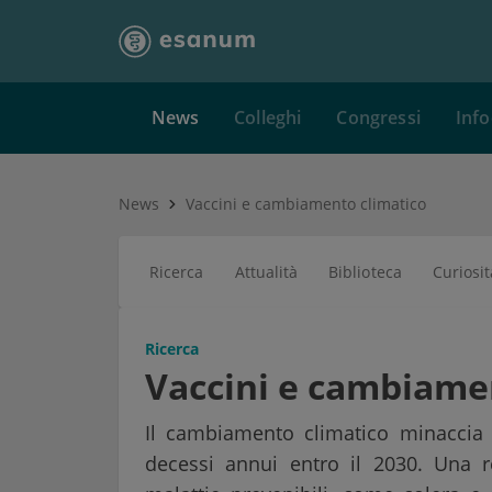
News
Colleghi
Congressi
Info
News
Vaccini e cambiamento climatico
Ricerca
Attualità
Biblioteca
Curiosit
Ricerca
Vaccini e cambiame
Il cambiamento climatico minaccia 
decessi annui entro il 2030. Una re