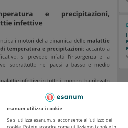
V
eratura e precipitazioni,
tie infettive
ncipali motori della dinamica delle
malattie
i temperatura e precipitazioni
: accanto a
cativo, si prevede infatti l’insorgenza e la
V
tive, soprattutto nei paesi a basso e medio
alattie infettive in tutto il mondo, ha rilevato
bato dal cambiamento climatico attraverso
 le malattie trasmesse da vettori e dall’acqua
i patogeni alle persone.
esanum utilizza i cookie
to globale altererà la distribuzione geografica
Se si utilizza esanum, si acconsente all'utilizzo dei
quindi faciliterà la condivisione degli agenti
cookie. Potete scoprire come utilizziamo i cookie in