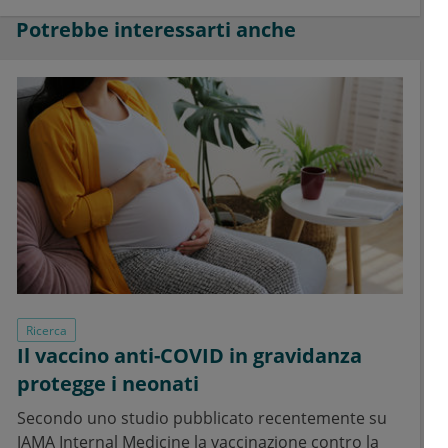
Potrebbe interessarti anche
Ricerca
Il vaccino anti-COVID in gravidanza
protegge i neonati
Secondo uno studio pubblicato recentemente su
JAMA Internal Medicine la vaccinazione contro la