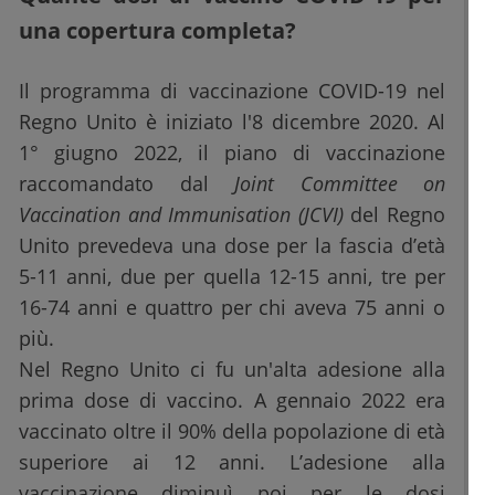
una copertura completa?
Il programma di vaccinazione COVID-19 nel
Regno Unito è iniziato l'8 dicembre 2020. Al
1° giugno 2022, il piano di vaccinazione
raccomandato dal
Joint Committee on
Vaccination and Immunisation (JCVI)
del Regno
Unito prevedeva una dose per la fascia d’età
5-11 anni, due per quella 12-15 anni, tre per
16-74 anni e quattro per chi aveva 75 anni o
più.
Nel Regno Unito ci fu un'alta adesione alla
prima dose di vaccino. A gennaio 2022 era
vaccinato oltre il 90% della popolazione di età
superiore ai 12 anni. L’adesione alla
vaccinazione diminuì poi per le dosi