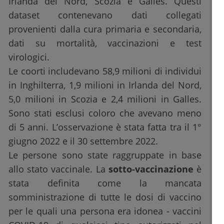
Irlanda del Nord, Scozia e Galles. Questi
dataset contenevano dati collegati
provenienti dalla cura primaria e secondaria,
dati su mortalità, vaccinazioni e test
virologici.
Le coorti includevano 58,9 milioni di individui
in Inghilterra, 1,9 milioni in Irlanda del Nord,
5,0 milioni in Scozia e 2,4 milioni in Galles.
Sono stati esclusi coloro che avevano meno
di 5 anni. L’osservazione è stata fatta tra il 1°
giugno 2022 e il 30 settembre 2022.
Le persone sono state raggruppate in base
allo stato vaccinale. La
sotto-vaccinazione
è
stata definita come la mancata
somministrazione di tutte le dosi di vaccino
per le quali una persona era idonea - vaccini