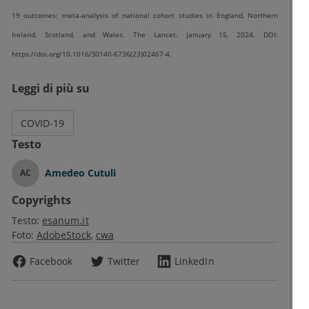
19 outcomes: meta-analysis of national cohort studies in England, Northern
Ireland, Scotland, and Wales. The Lancet. January 15, 2024. DOI:
https://doi.org/10.1016/S0140-6736(23)02467-4.
Leggi di più su
COVID-19
Testo
Amedeo Cutuli
AC
Copyrights
Testo:
esanum.it
Foto:
AdobeStock
cwa
Facebook
Twitter
LinkedIn