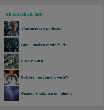
Gli articoli più letti
«Dottoressa è perfetto»
Fare il medico rende felici?
Il Morbo di K
Dottore, ma come ti vesti?!
Quando ti colpisce un fulmine