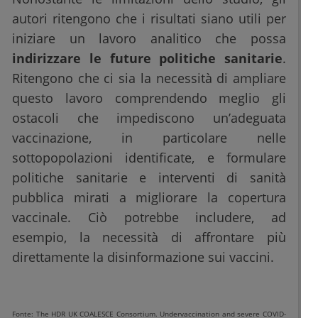
autori ritengono che i risultati siano utili per
iniziare un lavoro analitico che possa
indirizzare le future politiche sanitarie
.
Ritengono che ci sia la necessità di ampliare
questo lavoro comprendendo meglio gli
ostacoli che impediscono un’adeguata
vaccinazione, in particolare nelle
sottopopolazioni identificate, e formulare
politiche sanitarie e interventi di sanità
pubblica mirati a migliorare la copertura
vaccinale. Ciò potrebbe includere, ad
esempio, la necessità di affrontare più
direttamente la disinformazione sui vaccini.
Fonte: The HDR UK COALESCE Consortium. Undervaccination and severe COVID-