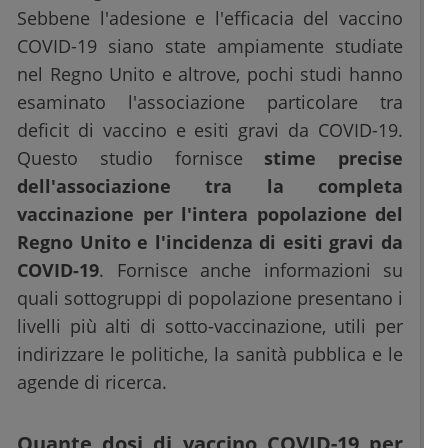
Sebbene l'adesione e l'efficacia del vaccino
COVID-19 siano state ampiamente studiate
nel Regno Unito e altrove, pochi studi hanno
esaminato l'associazione particolare tra
deficit di vaccino e esiti gravi da COVID-19.
Questo studio fornisce
stime precise
dell'associazione tra la completa
vaccinazione per l'intera popolazione del
Regno Unito e l'incidenza di esiti gravi da
COVID-19
. Fornisce anche informazioni su
quali sottogruppi di popolazione presentano i
livelli più alti di sotto-vaccinazione, utili per
indirizzare le politiche, la sanità pubblica e le
agende di ricerca.
Quante dosi di vaccino COVID-19 per