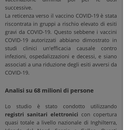
successive.
La reticenza verso il vaccino COVID-19 è stata
riscontrata in gruppi a rischio elevato di esiti
gravi da COVID-19. Questo sebbene i vaccini
COVID-19 autorizzati abbiano dimostrato in
studi clinici un'efficacia causale contro
infezioni, ospedalizzazioni e decessi, e siano
associati a una riduzione degli esiti avversi da
COVID-19.
Analisi su 68 milioni di persone
Lo studio è stato condotto utilizzando
registri sanitari elettronici
con copertura
quasi totale a livello nazionale di Inghilterra,