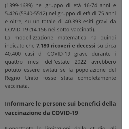
(1399-1689) nel gruppo di età 16-74 anni e
5.426 (5340-5512) nel gruppo di età di 75 anni
e oltre, su un totale di 40.393 esiti gravi da
COVID-19 (14.156 nei sotto-vaccinati).
La modellizzazione matematica ha quindi
indicato che
7.180 ricoveri e decessi
su circa
40.400 casi di COVID-19 grave durante i
quattro mesi dell'estate 2022 avrebbero
potuto essere evitati se la popolazione del
Regno Unito fosse stata completamente
vaccinata.
Informare le persone sui benefici della
vaccinazione da COVID-19
Nonostante le limitazioni dello studio, gli