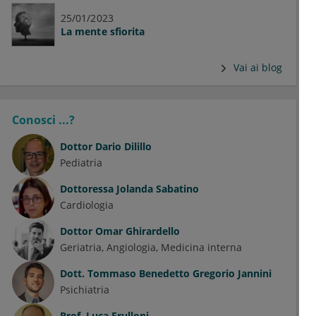
25/01/2023
La mente sfiorita
Vai ai blog
Conosci ...?
Dottor
Dario Dilillo
Pediatria
Dottoressa
Jolanda Sabatino
Cardiologia
Dottor
Omar Ghirardello
Geriatria
Angiologia
Medicina interna
Dott.
Tommaso Benedetto Gregorio Jannini
Psichiatria
Prof.
Luca Frulloni