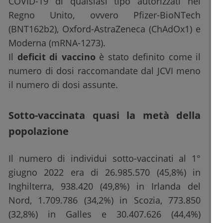
COVID-19 di qualsiasi tipo autorizzati nel
Regno Unito, ovvero Pfizer-BioNTech
(BNT162b2), Oxford-AstraZeneca (ChAdOx1) e
Moderna (mRNA-1273).
Il
deficit di vaccino
è stato definito come il
numero di dosi raccomandate dal JCVI meno
il numero di dosi assunte.
Sotto-vaccinata quasi la metà della
popolazione
Il numero di individui sotto-vaccinati al 1°
giugno 2022 era di 26.985.570 (45,8%) in
Inghilterra, 938.420 (49,8%) in Irlanda del
Nord, 1.709.786 (34,2%) in Scozia, 773.850
(32,8%) in Galles e 30.407.626 (44,4%)