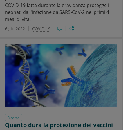
COVID-19 fatta durante la gravidanza protegge i
neonati dall'infezione da SARS-CoV-2 nei primi 4
mesi di vita.
6 giu 2022
COVID-19
Ricerca
Quanto dura la protezione dei vaccini