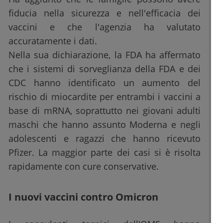
fiducia nella sicurezza e nell'efficacia dei
vaccini e che l'agenzia ha valutato
accuratamente i dati.
Nella sua dichiarazione, la FDA ha affermato
che i sistemi di sorveglianza della FDA e dei
CDC hanno identificato un aumento del
rischio di miocardite per entrambi i vaccini a
base di mRNA, soprattutto nei giovani adulti
maschi che hanno assunto Moderna e negli
adolescenti e ragazzi che hanno ricevuto
Pfizer. La maggior parte dei casi si è risolta
rapidamente con cure conservative.
I nuovi vaccini contro Omicron