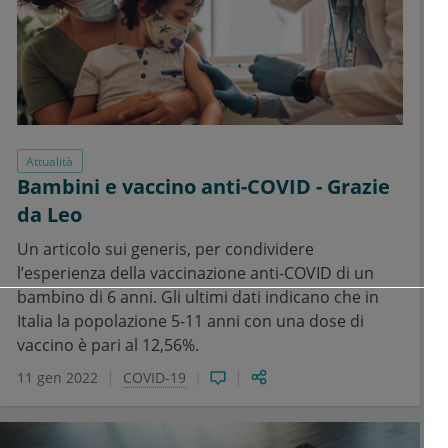
Attualità
Bambini e vaccino anti-COVID - Grazie
da Leo
Un articolo sui generis, per condividere
l’esperienza della vaccinazione anti-COVID di un
bambino di 6 anni. Gli ultimi dati indicano che in
Italia la popolazione 5-11 anni con una dose di
vaccino è pari al 12,56%.
11 gen 2022
COVID-19