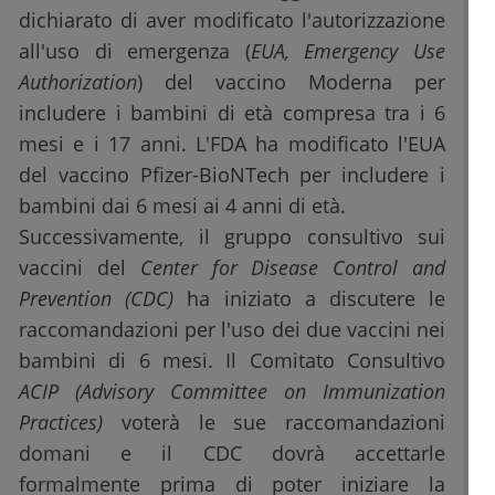
dichiarato di aver modificato l'autorizzazione
all'uso di emergenza (
EUA, Emergency Use
Authorization
) del vaccino Moderna per
includere i bambini di età compresa tra i 6
mesi e i 17 anni. L'FDA ha modificato l'EUA
del vaccino Pfizer-BioNTech per includere i
bambini dai 6 mesi ai 4 anni di età.
Successivamente, il gruppo consultivo sui
vaccini del
Center for Disease Control and
Prevention (CDC)
ha iniziato a discutere le
raccomandazioni per l'uso dei due vaccini nei
bambini di 6 mesi. Il Comitato Consultivo
ACIP (Advisory Committee on Immunization
Practices)
voterà le sue raccomandazioni
domani e il CDC dovrà accettarle
formalmente prima di poter iniziare la