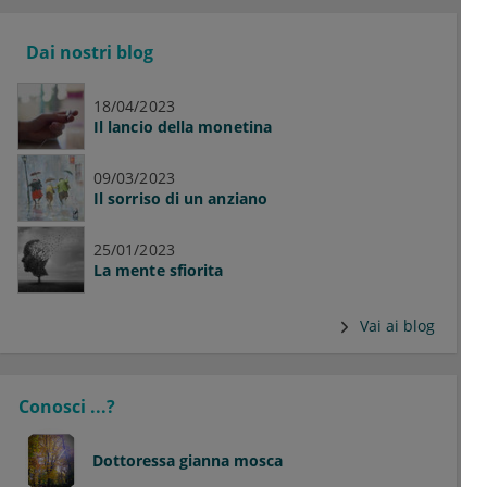
Dai nostri blog
18/04/2023
Il lancio della monetina
09/03/2023
Il sorriso di un anziano
25/01/2023
La mente sfiorita
Vai ai blog
Conosci ...?
Dottoressa
gianna mosca