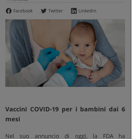
Facebook
Twitter
LinkedIn
Vaccini COVID-19 per i bambini dai 6
mesi
Nel suo annuncio di oggi, la FDA ha