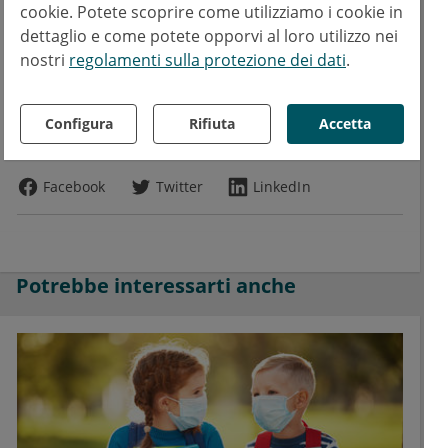
cookie. Potete scoprire come utilizziamo i cookie in
Testo
dettaglio e come potete opporvi al loro utilizzo nei
nostri
regolamenti sulla protezione dei dati
.
Amedeo Cutuli
AC
Copyrights
Configura
Rifiuta
Accetta
Testo:
esanum.it
Foto:
AdobeStock
Prostock-studio
Facebook
Twitter
LinkedIn
Potrebbe interessarti anche