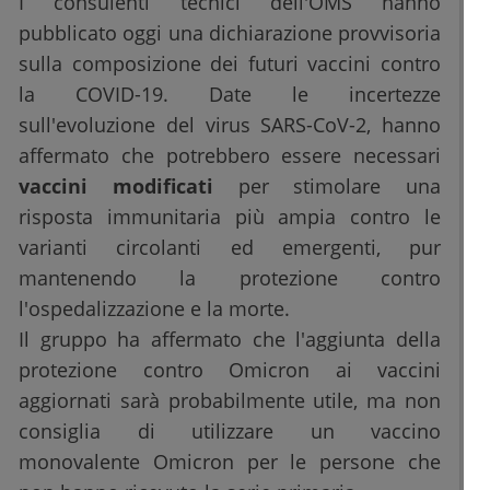
I consulenti tecnici dell'OMS hanno
pubblicato oggi una dichiarazione provvisoria
sulla composizione dei futuri vaccini contro
la COVID-19. Date le incertezze
sull'evoluzione del virus SARS-CoV-2, hanno
affermato che potrebbero essere necessari
vaccini modificati
per stimolare una
risposta immunitaria più ampia contro le
varianti circolanti ed emergenti, pur
mantenendo la protezione contro
l'ospedalizzazione e la morte.
Il gruppo ha affermato che l'aggiunta della
protezione contro Omicron ai vaccini
aggiornati sarà probabilmente utile, ma non
consiglia di utilizzare un vaccino
monovalente Omicron per le persone che