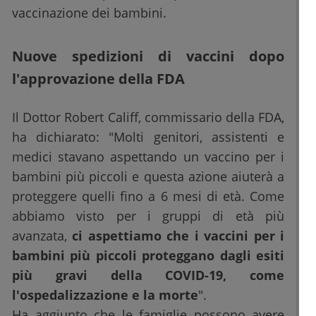
vaccinazione dei bambini.
Nuove spedizioni di vaccini dopo
l'approvazione della FDA
Il Dottor Robert Califf, commissario della FDA,
ha dichiarato: "Molti genitori, assistenti e
medici stavano aspettando un vaccino per i
bambini più piccoli e questa azione aiuterà a
proteggere quelli fino a 6 mesi di età. Come
abbiamo visto per i gruppi di età più
avanzata,
ci aspettiamo che i vaccini per i
bambini più piccoli proteggano dagli esiti
più gravi della COVID-19, come
l'ospedalizzazione e la morte
".
Ha aggiunto che le famiglie possono avere