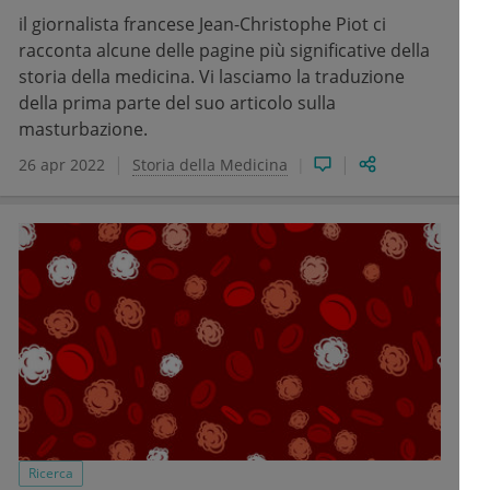
il giornalista francese Jean-Christophe Piot ci
racconta alcune delle pagine più significative della
storia della medicina. Vi lasciamo la traduzione
della prima parte del suo articolo sulla
masturbazione.
26 apr 2022
Storia della Medicina
Ricerca