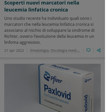
Scoperti nuovi marcatori nella
leucemia linfatica cronica
Uno studio recente ha individuato quali sono i
marcatori che nella leucemia linfatica cronica si
associano al rischio di sviluppare la sindrome di
Richter, ovvero l’evoluzione della leucemia in un
linfoma aggressivo.
21 apr 2022
Ematologia
Oncologia medica