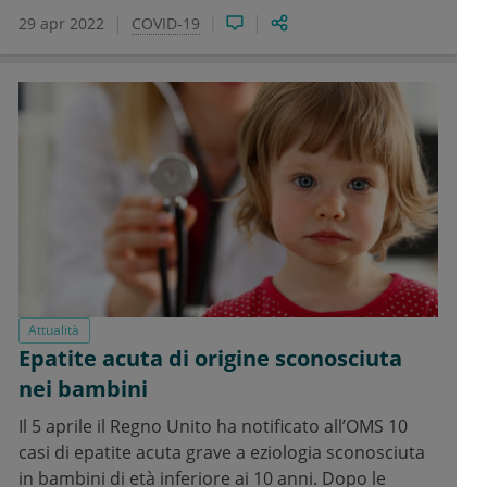
29 apr 2022
COVID-19
Attualità
Epatite acuta di origine sconosciuta
nei bambini
Il 5 aprile il Regno Unito ha notificato all’OMS 10
casi di epatite acuta grave a eziologia sconosciuta
in bambini di età inferiore ai 10 anni. Dopo le