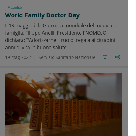
Attualità
World Family Doctor Day
Il 19 maggio è la Giornata mondiale del medico di
famiglia. Filippo Anelli, Presidente FNOMCeO,
dichiara: “Valorizzarne il ruolo, regala ai cittadini
anni di vita in buona salute”.
19 mag 2022
Servizio Sanitario Nazionale