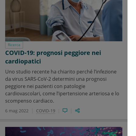
Ricerca
COVID-19: prognosi peggiore nei
cardiopatici
Uno studio recente ha chiarito perché l’infezione
da virus SARS-CoV-2 determini una prognosi
peggiore nei pazienti con patologie
cardiovascolari, come l’ipertensione arteriosa e lo
scompenso cardiaco.
6 mag 2022
COVID-19