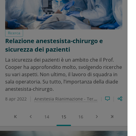
Ricerca
Relazione anestesista-chirurgo e
sicurezza dei pazienti
La sicurezza dei pazienti è un ambito che il Prof.
Cooper ha approfondito molto, svolgendo ricerche
su vari aspetti. Non ultimo, il lavoro di squadra in
sala operatoria. Su tutto, l’importanza della diade
anestesista-chirurgo.
8 apr 2022
Anestesia Rianimazione - Terapia Intensiva e del dolore
14
15
16