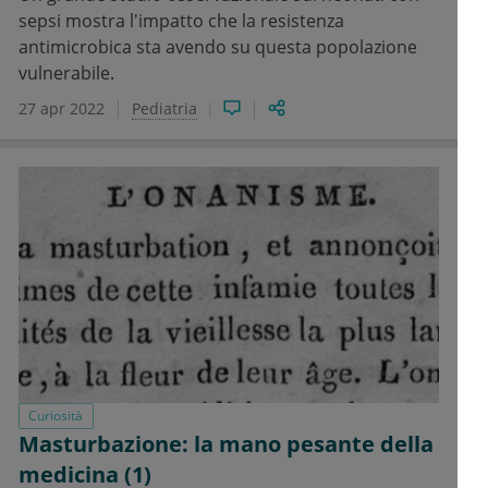
sepsi mostra l'impatto che la resistenza
antimicrobica sta avendo su questa popolazione
vulnerabile.
27 apr 2022
Pediatria
Curiosità
Masturbazione: la mano pesante della
medicina (1)