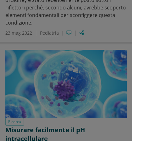
riflettori perché, secondo alcuni, avrebbe scoperto
elementi fondamentali per sconfiggere questa
condizione.
23 mag 2022
Pediatria
Ricerca
Misurare facilmente il pH
intracellulare