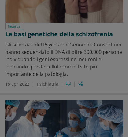
Ricerca
Le basi genetiche della schizofrenia
Gli scienziati del Psychiatric Genomics Consortium
hanno sequenziato il DNA di oltre 300.000 persone
individuando i geni espressi nei neuroni e
indicando queste cellule come il sito più
importante della patologia.
18 apr 2022
Psichiatria