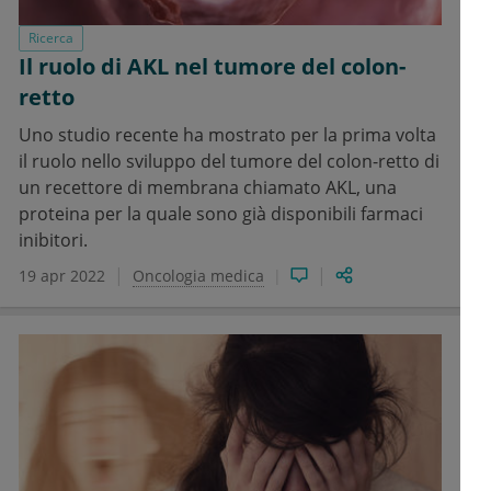
Ricerca
Il ruolo di AKL nel tumore del colon-
retto
Uno studio recente ha mostrato per la prima volta
il ruolo nello sviluppo del tumore del colon-retto di
un recettore di membrana chiamato AKL, una
proteina per la quale sono già disponibili farmaci
inibitori.
19 apr 2022
Oncologia medica