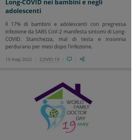
Long-COVID nei bambini e negli
adolescenti
Il 17% di bambini e adolescenti con pregressa
infezione da SARS CoV-2 manifesta sintomi di Long-
COVID. Stanchezza, mal di testa e insonnia
perdurano per mesi dopo l’infezione.
19 mag 2022
COVID-19