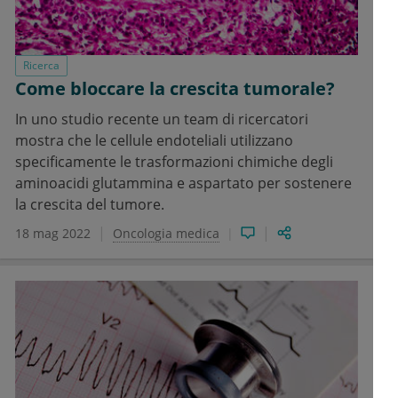
Ricerca
Come bloccare la crescita tumorale?
In uno studio recente un team di ricercatori
mostra che le cellule endoteliali utilizzano
specificamente le trasformazioni chimiche degli
aminoacidi glutammina e aspartato per sostenere
la crescita del tumore.
18 mag 2022
Oncologia medica