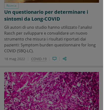
Ricerca
Un questionario per determinare i
sintomi da Long-COVID
Gli autori di uno studio hanno utilizzato l'analisi
Rasch per sviluppare e convalidare un nuovo
strumento che misura i risultati riportati dai
pazienti: Symptom burden questionnaire for long
COVID (SBQ-LC).
18 mag 2022
COVID-19