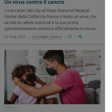
Un virus contro il cancro
I ricercatori del City of Hope National Medical
Center della California hanno creato un virus che
uccide le cellule tumorali e la sua prima
sperimentazione umana è ufficialmente in corso.
20 mag 2022
Oncologia medica
Ricerca