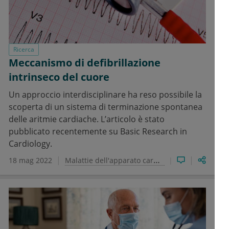
Ricerca
Meccanismo di defibrillazione
intrinseco del cuore
Un approccio interdisciplinare ha reso possibile la
scoperta di un sistema di terminazione spontanea
delle aritmie cardiache. L’articolo è stato
pubblicato recentemente su Basic Research in
Cardiology.
18 mag 2022
Malattie dell'apparato cardiovascolare