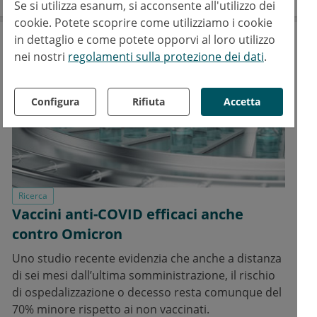
Se si utilizza esanum, si acconsente all'utilizzo dei
cookie. Potete scoprire come utilizziamo i cookie
in dettaglio e come potete opporvi al loro utilizzo
nei nostri
regolamenti sulla protezione dei dati
.
Configura
Rifiuta
Accetta
Ricerca
Vaccini anti-COVID efficaci anche
contro Omicron
Uno studio recente evidenzia che anche a distanza
di sei mesi dall’ultima somministrazione, il rischio
di ospedalizzazione o decesso resta comunque del
70% minore rispetto ai non vaccinati.