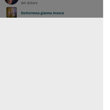
del dolore
Dottoressa
gianna mosca
Prof.ssa
Concetta Zito
Cardiologia
Dottoressa
Carla Bruschelli
Medicina interna
Medicina Generale
Dottor
Omar Ghirardello
Geriatria
Angiologia
Medicina interna
Vedi tutti i colleghi
Discussioni
Jucdo huahibe vojub gewlig boda.
Rozsunuc tavo hiwsij zousnab peloluz.
Kumi obaguug lupupel utibuk sutget.