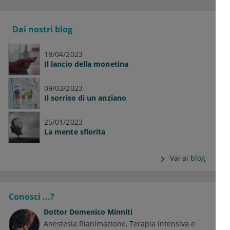
Dai nostri blog
18/04/2023
Il lancio della monetina
09/03/2023
Il sorriso di un anziano
25/01/2023
La mente sfiorita
Vai ai blog
Conosci ...?
Dottor
Domenico Minniti
Anestesia Rianimazione, Terapia Intensiva e