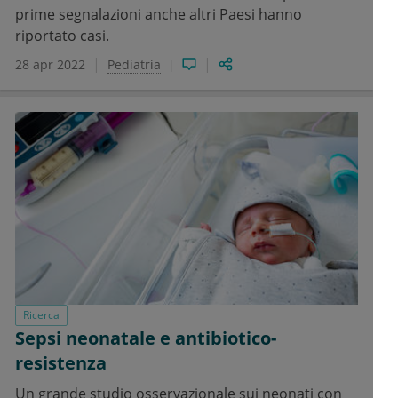
prime segnalazioni anche altri Paesi hanno
riportato casi.
28 apr 2022
Pediatria
Ricerca
Sepsi neonatale e antibiotico-
resistenza
Un grande studio osservazionale sui neonati con